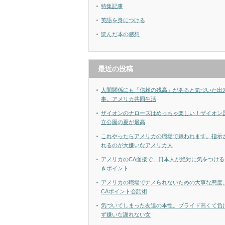
特集記事
英語を身につける
読んだ本の感想
最近の投稿
人間関係にも「信頼の残高」があると気づいた出
事。アメリカ共同生活
ザイオンのナローズはめっちゃ楽しい！ザイオン
立公園の夏が最高
これやったらアメリカの職場で嫌われます。指示
れるのが大嫌いなアメリカ人
アメリカのCA面接で、日本人が絶対に気をつける
きポイント
アメリカの職場でナメられないための大事な態度
CAポイント会話術
気づいてしまった友達の本性。プライド高くて負
ず嫌いな謝れない女