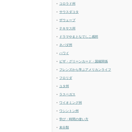
コロラド州
サウスダコタ
ザウェーブ
テキサス州
ドラマやまとなでしこ感想
ネバダ州
ハワイ
ビザ・グリーンカード・国籍関係
フレンズから学ぶアメリカンライフ
フロリダ
ユタ州
ラスベガス
ワイオミング州
ワシントン州
学び・時間の使い方
未分類