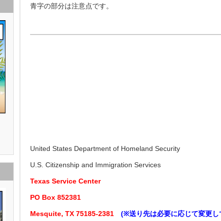
青字の部分は注意点です。
addre
Cell Phone xxx
United States Department of Homeland Security
U.S. Citizenship and Immigration Services
Texas Service Center
PO Box 852381
Mesquite, TX 75185-2381
(
※送り先は必要に応じて変更し