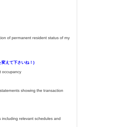
tion of permanent resident status of my
を変えて下さいね！)
nt occupancy
 statements showing the transaction
ns including relevant schedules and