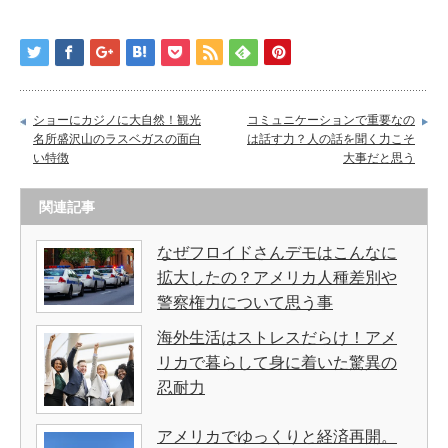
ショーにカジノに大自然！観光
コミュニケーションで重要なの
名所盛沢山のラスベガスの面白
は話す力？人の話を聞く力こそ
い特徴
大事だと思う
関連記事
なぜフロイドさんデモはこんなに
拡大したの？アメリカ人種差別や
警察権力について思う事
海外生活はストレスだらけ！アメ
リカで暮らして身に着いた驚異の
忍耐力
アメリカでゆっくりと経済再開。