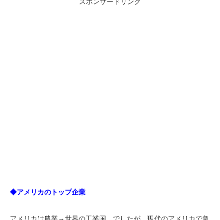
スポンサードリンク
◆アメリカのトップ企業
アメリカは農業→世界の工業国、でしたが、現代のアメリカで急