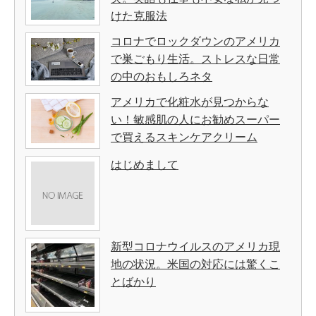
けた克服法
コロナでロックダウンのアメリカ
で巣ごもり生活。ストレスな日常
の中のおもしろネタ
アメリカで化粧水が見つからな
い！敏感肌の人にお勧めスーパー
で買えるスキンケアクリーム
はじめまして
新型コロナウイルスのアメリカ現
地の状況。米国の対応には驚くこ
とばかり