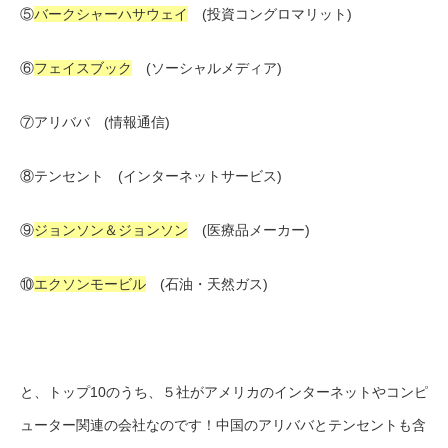
⑤
バークシャーハサウェイ
(投資コングロマリット)
⑥
フェイスブック
(ソーシャルメディア)
⑦アリババ (情報通信)
⑧テンセント (インターネットサービス)
⑨
ジョンソン＆ジョンソン
(医療品メーカー)
⑩
エクソンモービル
(石油・天然ガス)
と、トップ10のうち、５社がアメリカのインターネットやコンピ
ューター関連の会社なのです！中国のアリババとテンセントも含