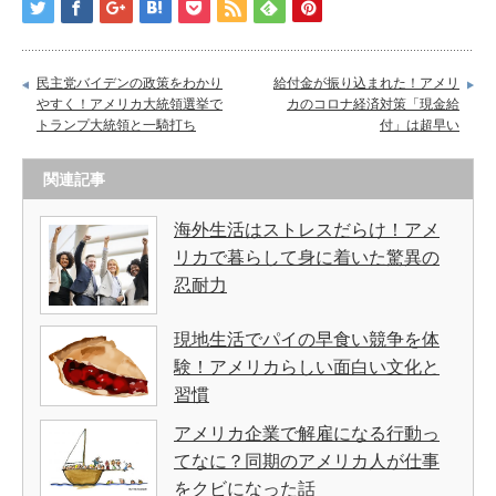
民主党バイデンの政策をわかり
給付金が振り込まれた！アメリ
やすく！アメリカ大統領選挙で
カのコロナ経済対策「現金給
トランプ大統領と一騎打ち
付」は超早い
関連記事
海外生活はストレスだらけ！アメ
リカで暮らして身に着いた驚異の
忍耐力
現地生活でパイの早食い競争を体
験！アメリカらしい面白い文化と
習慣
アメリカ企業で解雇になる行動っ
てなに？同期のアメリカ人が仕事
をクビになった話