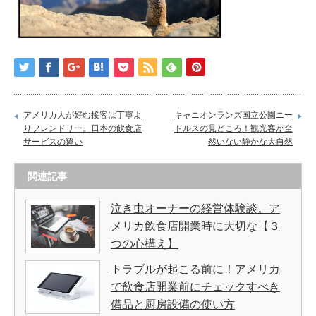
アメリカ人が好む接客は丁寧よ
キャニオンランズ国立公園ニー
りフレンドリー。日本の飲食店
ドルスの見どころ！観光客が全
サービスの違い
然いない静かな大自然
関連記事
泣き虫オーナーの経営体験談。ア
メリカ飲食店開業時に大切な【３
つの心構え】
トラブルが起こる前に！アメリカ
で飲食店開業前にチェックすべき
備品と厨房設備の使い方