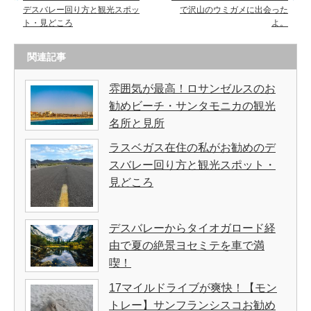
デスバレー回り方と観光スポッ
で沢山のウミガメに出会った
ト・見どころ
よ。
関連記事
雰囲気が最高！ロサンゼルスのお
勧めビーチ・サンタモニカの観光
名所と見所
ラスベガス在住の私がお勧めのデ
スバレー回り方と観光スポット・
見どころ
デスバレーからタイオガロード経
由で夏の絶景ヨセミテを車で満
喫！
17マイルドライブが爽快！【モン
トレー】サンフランシスコお勧め