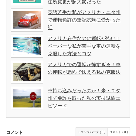
住所変更が超大変だった
英語苦手な私がアメリカ・ユタ州
で運転免許の筆記試験に受かった
話
アメリカ在住なのに運転が怖い！
ペーパーな私が苦手な車の運転を
克服した方法とコツ
アメリカでの運転が怖すぎる！車
の運転が恐怖で怯える私の克服法
車持ち込みだったのか！米・ユタ
州で免許を取った私の実技試験エ
ピソード
コメント
トラックバック ( 0 )
コメント ( 0 )