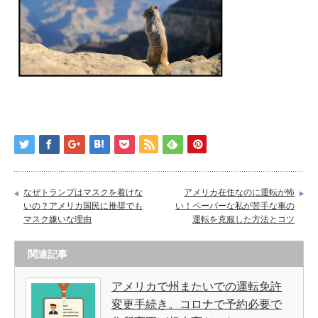
なぜトランプはマスクを着けな
アメリカ在住なのに運転が怖
いの？アメリカ国民に推奨でも
い！ペーパーな私が苦手な車の
マスク嫌いな理由
運転を克服した方法とコツ
関連記事
アメリカで州またいでの運転免許
変更手続き。コロナで予約必要で