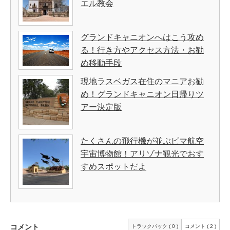
エル教会
グランドキャニオンへはこう攻め
る！行き方やアクセス方法・お勧
め移動手段
現地ラスベガス在住のマニアお勧
め！グランドキャニオン日帰りツ
アー決定版
たくさんの飛行機が並ぶピマ航空
宇宙博物館！アリゾナ観光でおす
すめスポットだよ
コメント
トラックバック ( 0 )
コメント ( 2 )