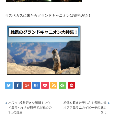
ラスベガスに来たらグランドキャニオンは観光必須！
ハワイで1番好きな場所！マウ
想像を超えた美しさ！天国の海
イ島ラハイナが観光でお勧めの
オアフ島ラニカイビーチの魅力
3つの理由
３つ