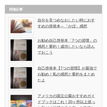
関連記事
自分を見つめなおしたい時におす
すめの啓発本～「かぼ」感想
お勧め自己啓発本「7つの習慣」の
感想と要約！成功したいなら読ん
でおこう
自己啓発本【7つの習慣】が最強で
お勧め！私の感想と要約をまとめ
たよ
アメリカの国立公園おすすめガイ
ドブックはこれ！20ヶ所以上巡っ