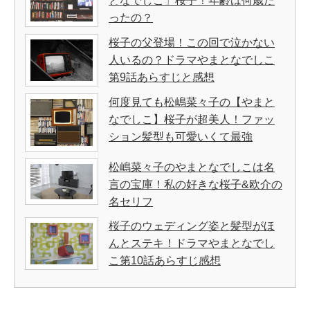
となでしこ」桜子！年齢は何歳だ
ったの？
桜子の父登場！この回で泣かない
人いるの？ドラマやまとなでしこ
第9話あらすじと感想
何度見ても松嶋菜々子の【やまと
なでしこ】桜子が超美人！ファッ
ション髪型も可愛いくて最強
松嶋菜々子のやまとなでしこは名
言の宝庫！私の好きな桜子&欧介の
名セリフ
桜子のウェディング姿と髪型がほ
んとステキ！ドラマやまとなでし
こ第10話あらすじ感想