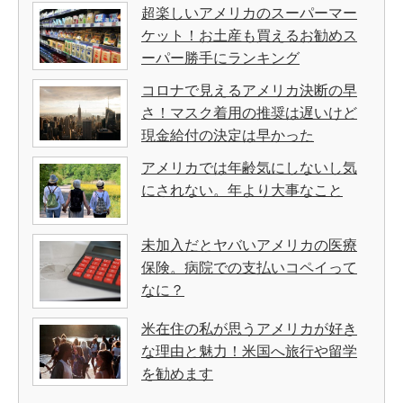
超楽しいアメリカのスーパーマー
ケット！お土産も買えるお勧めス
ーパー勝手にランキング
コロナで見えるアメリカ決断の早
さ！マスク着用の推奨は遅いけど
現金給付の決定は早かった
アメリカでは年齢気にしないし気
にされない。年より大事なこと
未加入だとヤバいアメリカの医療
保険。病院での支払いコペイって
なに？
米在住の私が思うアメリカが好き
な理由と魅力！米国へ旅行や留学
を勧めます