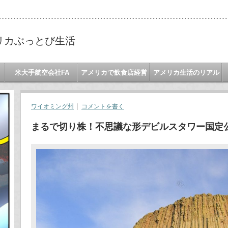
リカぶっとび生活
米大手航空会社FA
アメリカで飲食店経営
アメリカ生活のリアル
ワイオミング州
コメントを書く
まるで切り株！不思議な形デビルスタワー国定