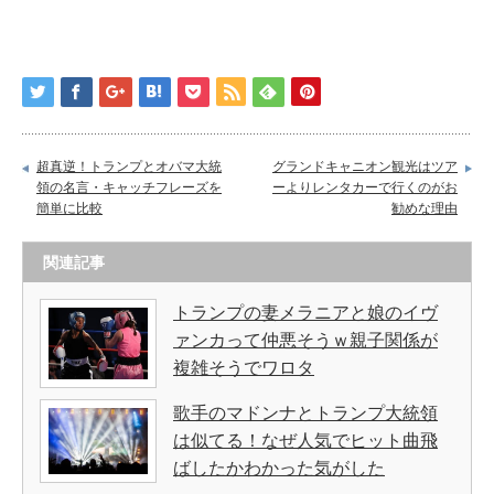
超真逆！トランプとオバマ大統
グランドキャニオン観光はツア
領の名言・キャッチフレーズを
ーよりレンタカーで行くのがお
簡単に比較
勧めな理由
関連記事
トランプの妻メラニアと娘のイヴ
ァンカって仲悪そうｗ親子関係が
複雑そうでワロタ
歌手のマドンナとトランプ大統領
は似てる！なぜ人気でヒット曲飛
ばしたかわかった気がした