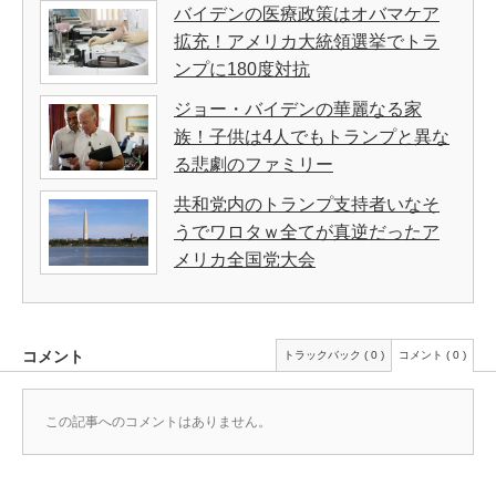
バイデンの医療政策はオバマケア
拡充！アメリカ大統領選挙でトラ
ンプに180度対抗
ジョー・バイデンの華麗なる家
族！子供は4人でもトランプと異な
る悲劇のファミリー
共和党内のトランプ支持者いなそ
うでワロタｗ全てが真逆だったア
メリカ全国党大会
コメント
トラックバック ( 0 )
コメント ( 0 )
この記事へのコメントはありません。