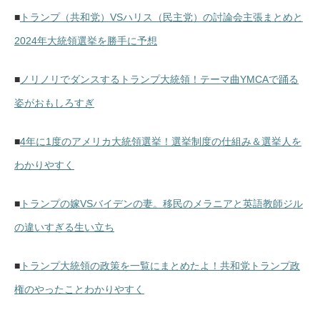
■
トランプ（共和党）VSハリス（民主党）の討論会主張まとめと
2024年大統領選挙を勝手に予想
■
ノリノリでダンスするトランプ大統領！テーマ曲YMCAで踊る
姿がおもしろすぎ
■
4年に1度のアメリカ大統領選挙！選挙制度の仕組み＆選挙人を
わかりやすく
■
トランプの嫁VSバイデンの妻。移民のメラニアと英語教師ジル
の違いすぎる生い立ち
■
トランプ大統領の政策を一覧にまとめたよ！共和党トランプ政
権のやったことわかりやすく