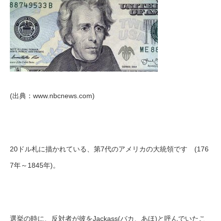
(出典：www.nbcnews.com)
20ドル札に描かれている、第7代のアメリカの大統領です (176
7年～1845年)。
選挙の時に、反対者が彼をJackass(バカ、あほ)と呼んでいたこ