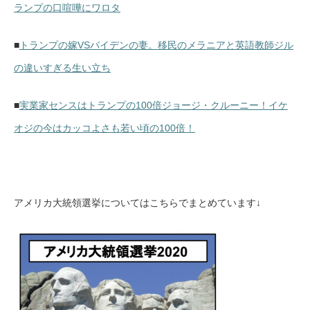
ランプの口喧嘩にワロタ
■
トランプの嫁VSバイデンの妻。移民のメラニアと英語教師ジル
の違いすぎる生い立ち
■
実業家センスはトランプの100倍ジョージ・クルーニー！
イケ
オジの今はカッコよさも若い頃の100倍！
アメリカ大統領選挙についてはこちらでまとめています↓