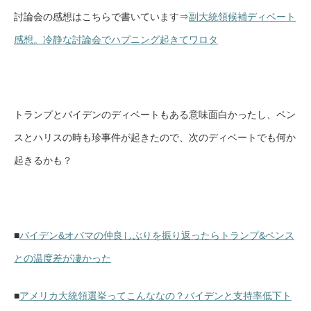
討論会の感想はこちらで書いています⇒
副大統領候補ディベート
感想。冷静な討論会でハプニング起きてワロタ
トランプとバイデンのディベートもある意味面白かったし、ペン
スとハリスの時も珍事件が起きたので、次のディベートでも何か
起きるかも？
■
バイデン&オバマの仲良しぶりを振り返ったらトランプ&ペンス
との温度差が凄かった
■
アメリカ大統領選挙ってこんななの？バイデンと支持率低下ト