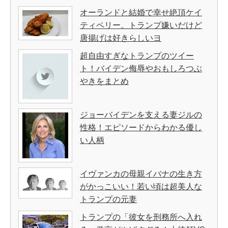
オーランドと結婚で幸せ絶頂ケイ
ティペリー。トランプ嫌いだけど
唐揚げは好きらしいヨ
超自由すぎなトランプのツイー
ト！バイデン侮辱やおもしろつぶ
やきをまとめ
ジョーバイデンを支える妻ジルの
性格！エピソードからわかる優し
い人柄
イヴァンカの母親イバナの生き方
がかっこいい！若い頃は超美人な
トランプの元妻
トランプの「彼女を刑務所へ入れ